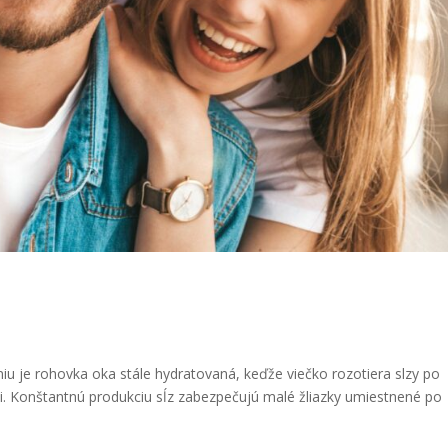
via očí
iu je rohovka oka stále hydratovaná, keďže viečko rozotiera slzy po
. Konštantnú produkciu sĺz zabezpečujú malé žliazky umiestnené po