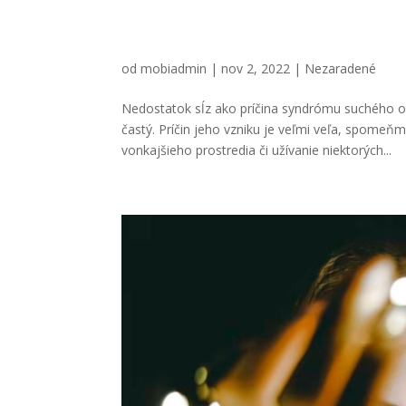
Nedostatok sĺz ako príči
od
mobiadmin
|
nov 2, 2022
|
Nezaradené
Nedostatok sĺz ako príčina syndrómu suchého ok
častý. Príčin jeho vzniku je veľmi veľa, spome
vonkajšieho prostredia či užívanie niektorých...