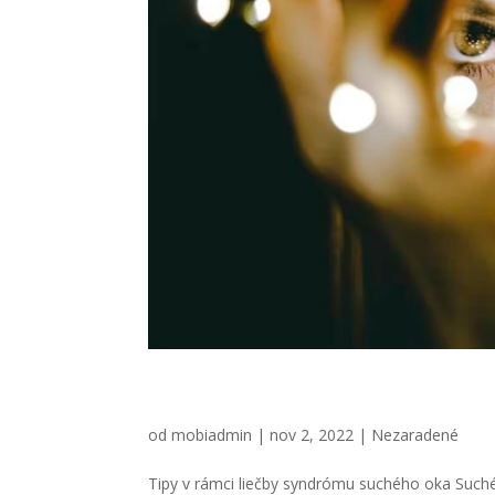
Tipy v rámci liečby synd
od
mobiadmin
|
nov 2, 2022
|
Nezaradené
Tipy v rámci liečby syndrómu suchého oka Suché