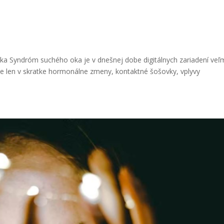
na syndrómu suchého oka
a Syndróm suchého oka je v dnešnej dobe digitálnych zariadení veľ
ňme len v skratke hormonálne zmeny, kontaktné šošovky, vplyvy