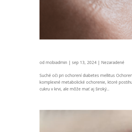
Suché oči pri ochorení dia
od
mobiadmin
|
sep 13, 2024
|
Nezaradené
Suché oči pri ochorení diabetes mellitus Ochoren
komplexné metabolické ochorenie, ktoré postihu
cukru v krvi, ale môže mať aj široký...