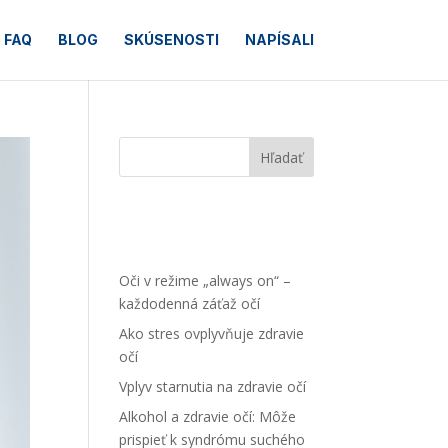
FAQ
BLOG
SKÚSENOSTI
NAPÍSALI
Hľadať
Najnovšie
články
Oči v režime „always on“ –
každodenná záťaž očí
Ako stres ovplyvňuje zdravie
očí
Vplyv starnutia na zdravie očí
Alkohol a zdravie očí: Môže
prispieť k syndrómu suchého