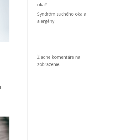
oka?
Syndróm suchého oka a
alergény
Najnovšie
komentáre
Žiadne komentáre na
zobrazenie.
u