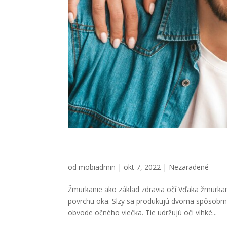
Žmurkanie ako základ zdra
od
mobiadmin
|
okt 7, 2022
|
Nezaradené
Žmurkanie ako základ zdravia očí Vďaka žmurkan
povrchu oka. Slzy sa produkujú dvoma spôsobmi
obvode očného viečka. Tie udržujú oči vlhké...