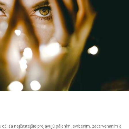
rómu suchého oka
 oči sa najčastejšie prejavujú pálením, svrbením, začervenaním a