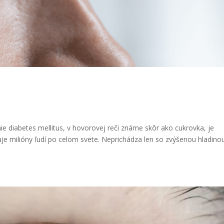
betes mellitus
ie diabetes mellitus, v hovorovej reči známe skôr ako cukrovka, je
je milióny ľudí po celom svete. Neprichádza len so zvýšenou hladino