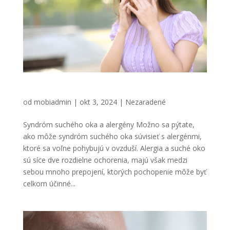
Syndróm suchého oka a alergény
od
mobiadmin
|
okt 3, 2024
|
Nezaradené
Syndróm suchého oka a alergény Možno sa pýtate,
ako môže syndróm suchého oka súvisieť s alergénmi,
ktoré sa voľne pohybujú v ovzduší. Alergia a suché oko
sú síce dve rozdielne ochorenia, majú však medzi
sebou mnoho prepojení, ktorých pochopenie môže byť
celkom účinné...