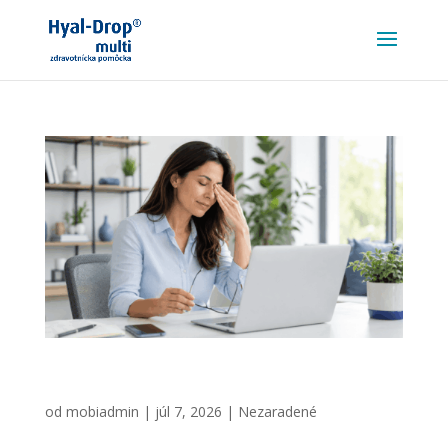
Oči v režime „always on“ – každodenná záťaž
očí
od
mobiadmin
|
júl 7, 2026
|
Nezaradené