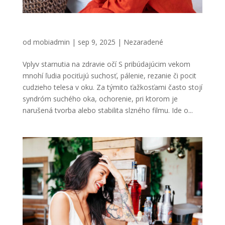
Vplyv starnutia na zdravie očí
od
mobiadmin
|
sep 9, 2025
|
Nezaradené
Vplyv starnutia na zdravie očí S pribúdajúcim vekom
mnohí ľudia pociťujú suchosť, pálenie, rezanie či pocit
cudzieho telesa v oku. Za týmito ťažkosťami často stojí
syndróm suchého oka, ochorenie, pri ktorom je
narušená tvorba alebo stabilita slzného filmu. Ide o...