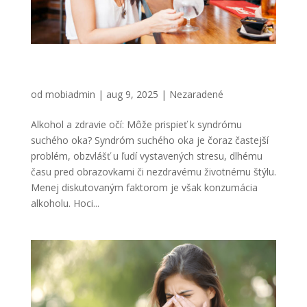
Alkohol a zdravie očí: Môže prispieť k syndrómu
suchého oka?
od
mobiadmin
|
aug 9, 2025
|
Nezaradené
Alkohol a zdravie očí: Môže prispieť k syndrómu
suchého oka? Syndróm suchého oka je čoraz častejší
problém, obzvlášť u ľudí vystavených stresu, dlhému
času pred obrazovkami či nezdravému životnému štýlu.
Menej diskutovaným faktorom je však konzumácia
alkoholu. Hoci...