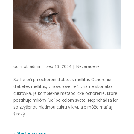
Suché oči pri ochorení diabetes mellitus
od
mobiadmin
|
sep 13, 2024
|
Nezaradené
Suché oči pri ochorení diabetes mellitus Ochorenie
diabetes mellitus, v hovorovej reči známe skôr ako
cukrovka, je komplexné metabolické ochorenie, ktoré
postihuje milióny ľudí po celom svete. Neprichádza len
so zvýšenou hladinou cukru v krvi, ale môže mať aj
široký...
« Staršie záznamy