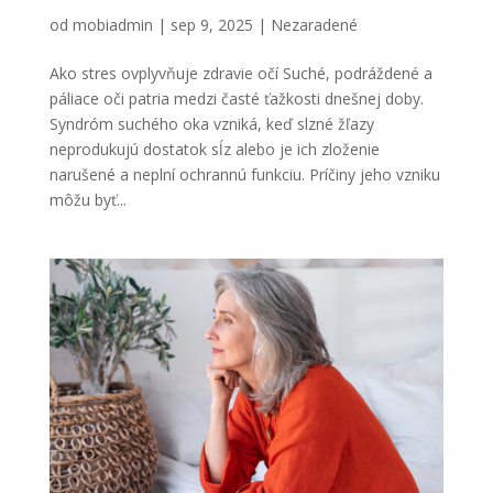
Ako stres ovplyvňuje zdravie očí
od
mobiadmin
|
sep 9, 2025
|
Nezaradené
Ako stres ovplyvňuje zdravie očí Suché, podráždené a
páliace oči patria medzi časté ťažkosti dnešnej doby.
Syndróm suchého oka vzniká, keď slzné žľazy
neprodukujú dostatok sĺz alebo je ich zloženie
narušené a neplní ochrannú funkciu. Príčiny jeho vzniku
môžu byť...