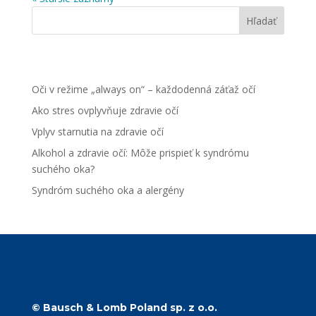
Hľadať
Najnovšie články
Oči v režime „always on“ – každodenná záťaž očí
Ako stres ovplyvňuje zdravie očí
Vplyv starnutia na zdravie očí
Alkohol a zdravie očí: Môže prispieť k syndrómu
suchého oka?
Syndróm suchého oka a alergény
Najnovšie komentáre
Žiadne komentáre na zobrazenie.
© Bausch & Lomb Poland sp. z o.o.