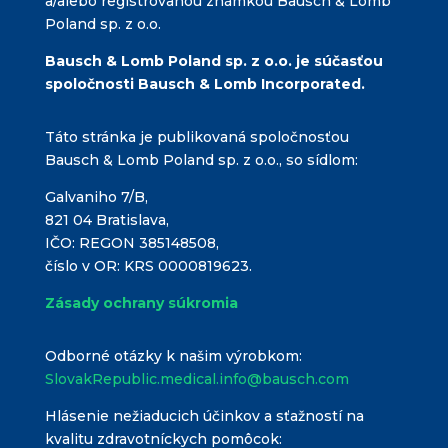
a/alebo registrovanou známkou Bausch & Lomb
Poland sp. z o.o.
Bausch & Lomb Poland sp. z o.o. je súčasťou
spoločnosti Bausch & Lomb Incorporated.
Táto stránka je publikovaná spoločnosťou
Bausch & Lomb Poland sp. z o.o., so sídlom:
Galvaniho 7/B,
821 04 Bratislava,
IČO: REGON 385148508,
číslo v OR: KRS 0000819623.
Zásady ochrany súkromia
Odborné otázky k našim výrobkom:
SlovakRepublic.medical.info@bausch.com
Hlásenie nežiaducich účinkov a sťažností na
kvalitu zdravotníckych pomôcok: