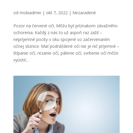
Pozor na červené oči. Môžu byť príznakom
závažného ochorenia.
od
mobiadmin
|
okt 7, 2022
|
Nezaradené
Pozor na červené oči. Môžu byť príznakom závažného
ochorenia. Každý z nás to už aspoň raz zažil –
nepríjemné pocity v oku spojené so začervenaním
očnej sliznice. Mať podráždené oči nie je nič príjemné –
štípanie očí, rezanie očí, pálenie očí, svrbenie očí môže
vyústiť...