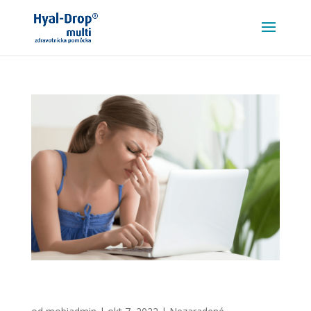
Prežívate muky pri nosení kontaktných
šošoviek? Máme pre vás riešenie!