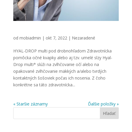
HYAL-DROP multi pod drobnohľadom
od
mobiadmin
|
okt 7, 2022
|
Nezaradené
HYAL-DROP multi pod drobnohľadom Zdravotnícka
pomôcka očné kvapky alebo aj tzv. umelé slzy Hyal-
Drop multi* slúži na zvlhčovanie očí alebo na
opakované zvlhčovanie mäkkých a/alebo tvrdých
kontaktných šošoviek počas ich nosenia. Z čoho
konkrétne sa táto zdravotnícka...
« Staršie záznamy
Ďalšie položky »
Hľadať
Najnovšie články