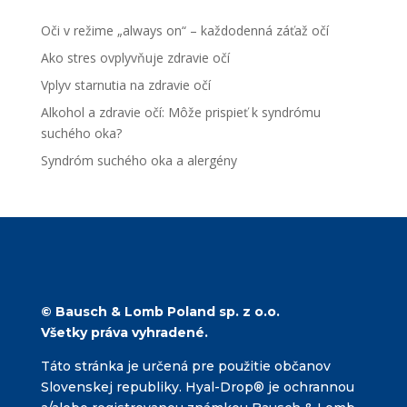
Oči v režime „always on“ – každodenná záťaž očí
Ako stres ovplyvňuje zdravie očí
Vplyv starnutia na zdravie očí
Alkohol a zdravie očí: Môže prispieť k syndrómu
suchého oka?
Syndróm suchého oka a alergény
Najnovšie komentáre
Žiadne komentáre na zobrazenie.
© Bausch & Lomb Poland sp. z o.o.
Všetky práva vyhradené.
Táto stránka je určená pre použitie občanov
Slovenskej republiky. Hyal-Drop® je ochrannou