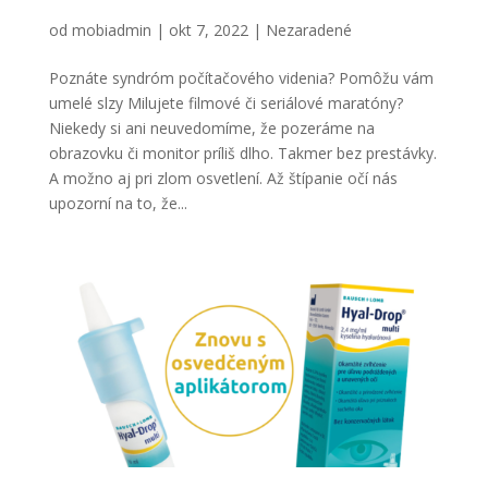
Pomôžu vám umelé slzy
od
mobiadmin
|
okt 7, 2022
|
Nezaradené
Poznáte syndróm počítačového videnia? Pomôžu vám
umelé slzy Milujete filmové či seriálové maratóny?
Niekedy si ani neuvedomíme, že pozeráme na
obrazovku či monitor príliš dlho. Takmer bez prestávky.
A možno aj pri zlom osvetlení. Až štípanie očí nás
upozorní na to, že...