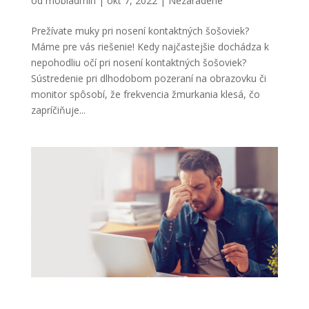
od
mobiadmin
|
okt 7, 2022
|
Nezaradené
Prežívate muky pri nosení kontaktných šošoviek?
Máme pre vás riešenie! Kedy najčastejšie dochádza k
nepohodliu očí pri nosení kontaktných šošoviek?
Sústredenie pri dlhodobom pozeraní na obrazovku či
monitor spôsobí, že frekvencia žmurkania klesá, čo
zapríčiňuje...
Poznáte syndróm počítačového videnia?