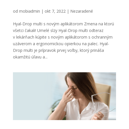
Hyal-Drop multi s novým aplikátorom
od
mobiadmin
|
okt 7, 2022
|
Nezaradené
Hyal-Drop multi s novým aplikátorom Zmena na ktorú
všetci čakali! Umelé slzy Hyal-Drop multi odteraz
v lekárňach kúpite s novým aplikátorom s ochranným
uzáverom a ergonomickou opierkou na palec. Hyal-
Drop multi je prípravok prvej voľby, ktorý prináša
okamžitú úľavu a...