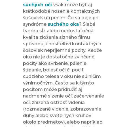
suchých očí
však môže byť aj
krátkodobé nosenie kontaktných
šošoviek utrpením. Čo sa deje pri
syndróme
suchého oka
? Slabá
tvorba sĺz alebo nedostatočná
kvalita zloženia slzného filmu
spôsobujú nositeľovi kontaktných
šošoviek nepríjemné pocity. Keďže
oko nie je dostatočne zvlhčené,
pocity ako svrbenie, pálenie,
štípanie, bolesť očí či pocit
cudzieho telesa v oku nie sú ničím
výnimočným. Často sa k týmto
pocitom môže pridružiť aj
nadmerné slzenie očí, začervenanie
očí, znížená ostrosť videnia
(rozmazané videnie, zobrazovanie
dúhy alebo svetelných kruhov
okolo predmetov), alebo napríklad