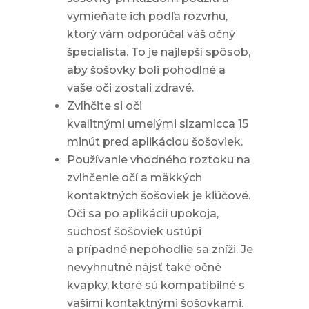
vymieňate ich podľa rozvrhu,
ktorý vám odporúčal váš očný
špecialista. To je najlepší spôsob,
aby šošovky boli pohodlné a
vaše oči zostali zdravé.
Zvlhčite si oči
kvalitnými umelými slzamicca 15
minút pred aplikáciou šošoviek.
Používanie vhodného roztoku na
zvlhčenie očí a mäkkých
kontaktných šošoviek je kľúčové.
Oči sa po aplikácii upokoja,
suchosť šošoviek ustúpi
a prípadné nepohodlie sa zníži. Je
nevyhnutné nájsť také očné
kvapky, ktoré sú kompatibilné s
vašimi kontaktnými šošovkami.