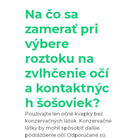
Na čo sa
zamerať pri
výbere
roztoku na
zvlhčenie očí
a kontaktnýc
h šošoviek?
Používajte len očné kvapky bez
konzervačných látok. Konzervačné
látky by mohli spôsobiť ďalšie
podráždenie očí. Odporúčané sú