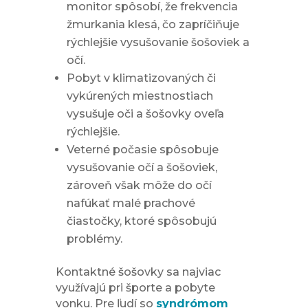
monitor spôsobí, že frekvencia
žmurkania klesá, čo zapríčiňuje
rýchlejšie vysušovanie šošoviek a
očí.
Pobyt v klimatizovaných či
vykúrených miestnostiach
vysušuje oči a šošovky oveľa
rýchlejšie.
Veterné počasie spôsobuje
vysušovanie očí a šošoviek,
zároveň však môže do očí
nafúkať malé prachové
čiastočky, ktoré spôsobujú
problémy.
Kontaktné šošovky sa najviac
využívajú pri športe a pobyte
vonku. Pre ľudí so
syndrómom