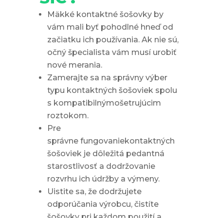
Mäkké kontaktné šošovky by
vám mali byť pohodlné hneď od
začiatku ich používania. Ak nie sú,
očný špecialista vám musí urobiť
nové merania.
Zamerajte sa na správny výber
typu kontaktných šošoviek spolu
s kompatibilnýmošetrujúcim
roztokom.
Pre
správne fungovaniekontaktných
šošoviek je dôležitá pedantná
starostlivosť a dodržovanie
rozvrhu ich údržby a výmeny.
Uistite sa, že dodržujete
odporúčania výrobcu, čistíte
šošovky pri každom použití a