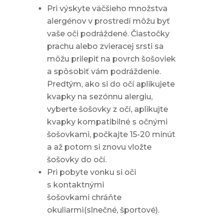
Pri výskyte väčšieho množstva
alergénov v prostredí môžu byť
vaše oči podráždené. Čiastočky
prachu alebo zvieracej srsti sa
môžu prilepiť na povrch šošoviek
a spôsobiť vám podráždenie.
Predtým, ako si do očí aplikujete
kvapky na sezónnu alergiu,
vyberte šošovky z očí, aplikujte
kvapky kompatibilné s očnými
šošovkami, počkajte 15-20 minút
a až potom si znovu vložte
šošovky do očí.
Pri pobyte vonku si oči
s kontaktnými
šošovkami chráňte
okuliarmi(slnečné, športové).