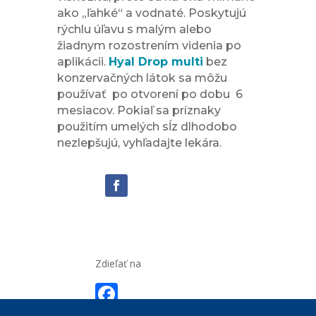
ako „ľahké“ a vodnaté. Poskytujú
rýchlu úľavu s malým alebo
žiadnym rozostrením videnia po
aplikácii.
Hyal Drop multi
bez
konzervačných látok sa môžu
používať po otvorení po dobu 6
mesiacov. Pokiaľ sa príznaky
použitím umelých sĺz dlhodobo
nezlepšujú, vyhľadajte lekára.
Zdieľať na
F