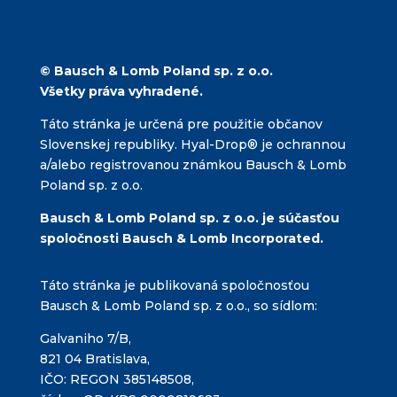
ac
e
b
© Bausch & Lomb Poland sp. z o.o.
o
Všetky práva vyhradené.
o
Táto stránka je určená pre použitie občanov
k
Slovenskej republiky. Hyal-Drop® je ochrannou
a/alebo registrovanou známkou Bausch & Lomb
Poland sp. z o.o.
Bausch & Lomb Poland sp. z o.o. je súčasťou
spoločnosti Bausch & Lomb Incorporated.
Táto stránka je publikovaná spoločnosťou
Bausch & Lomb Poland sp. z o.o., so sídlom:
Galvaniho 7/B,
821 04 Bratislava,
IČO: REGON 385148508,