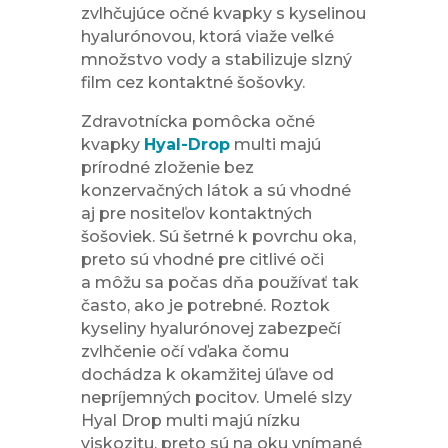
zvlhčujúce očné kvapky s kyselinou
hyalurónovou, ktorá viaže veľké
množstvo vody a stabilizuje slzný
film cez kontaktné šošovky.
Zdravotnícka pomôcka očné
kvapky
Hyal-Drop
multi majú
prírodné zloženie bez
konzervačných látok a sú vhodné
aj pre nositeľov kontaktných
šošoviek. Sú šetrné k povrchu oka,
preto sú vhodné pre citlivé oči
a môžu sa počas dňa používať tak
často, ako je potrebné. Roztok
kyseliny hyalurónovej zabezpečí
zvlhčenie očí vďaka čomu
dochádza k okamžitej úľave od
nepríjemných pocitov. Umelé slzy
Hyal Drop multi majú nízku
viskozitu, preto sú na oku vnímané