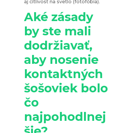
aj citlivosť na svetlo (fotofóbia).
Aké zásady
by ste mali
dodržiavať,
aby nosenie
kontaktných
šošoviek bolo
čo
najpohodlnej
šie?