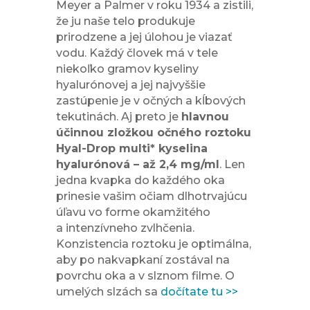
Meyer a Palmer v roku 1934 a zistili,
že ju naše telo produkuje
prirodzene a jej úlohou je viazať
vodu. Každý človek má v tele
niekoľko gramov kyseliny
hyalurónovej a jej najvyššie
zastúpenie je v očných a kĺbových
tekutinách. Aj preto je
hlavnou
účinnou zložkou očného roztoku
Hyal-Drop multi* kyselina
hyalurónová – až 2,4 mg/ml
. Len
jedna kvapka do každého oka
prinesie vašim očiam dlhotrvajúcu
úľavu vo forme okamžitého
a intenzívneho zvlhčenia.
Konzistencia roztoku je optimálna,
aby po nakvapkaní zostával na
povrchu oka a v slznom filme. O
umelých slzách sa
dočítate tu >>