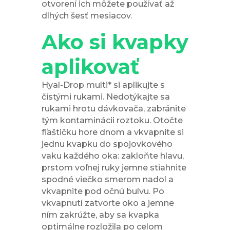
otvorení ich môžete používať až
dlhých šesť mesiacov.
Ako si kvapky
aplikovať
Hyal-Drop multi* si aplikujte s
čistými rukami. Nedotýkajte sa
rukami hrotu dávkovača, zabránite
tým kontaminácii roztoku. Otočte
fľaštičku hore dnom a vkvapnite si
jednu kvapku do spojovkového
vaku každého oka: zakloňte hlavu,
prstom voľnej ruky jemne stiahnite
spodné viečko smerom nadol a
vkvapnite pod očnú bulvu. Po
vkvapnutí zatvorte oko a jemne
ním zakrúžte, aby sa kvapka
optimálne rozložila po celom