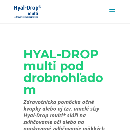
HYAL-DROP
multi pod
drobnohľado
m
Zdravotnícka pomôcka očné
kvapky alebo aj tzv. umelé slzy
Hyal-Drop multi* slúži na
zvlhčovanie očí alebo na
opakované zvlhčovanie mäkkých