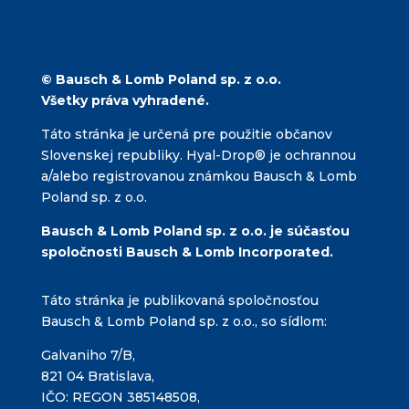
ac
e
b
© Bausch & Lomb Poland sp. z o.o.
o
Všetky práva vyhradené.
o
Táto stránka je určená pre použitie občanov
k
Slovenskej republiky. Hyal-Drop® je ochrannou
a/alebo registrovanou známkou Bausch & Lomb
Poland sp. z o.o.
Bausch & Lomb Poland sp. z o.o. je súčasťou
spoločnosti Bausch & Lomb Incorporated.
Táto stránka je publikovaná spoločnosťou
Bausch & Lomb Poland sp. z o.o., so sídlom:
Galvaniho 7/B,
821 04 Bratislava,
IČO: REGON 385148508,