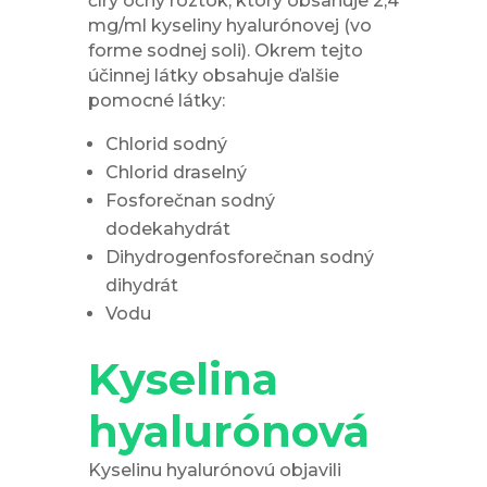
číry očný roztok, ktorý obsahuje 2,4
mg/ml kyseliny hyalurónovej (vo
forme sodnej soli). Okrem tejto
účinnej látky obsahuje ďalšie
pomocné látky:
Chlorid sodný
Chlorid draselný
Fosforečnan sodný
dodekahydrát
Dihydrogenfosforečnan sodný
dihydrát
Vodu
Kyselina
hyalurónová
Kyselinu hyalurónovú objavili