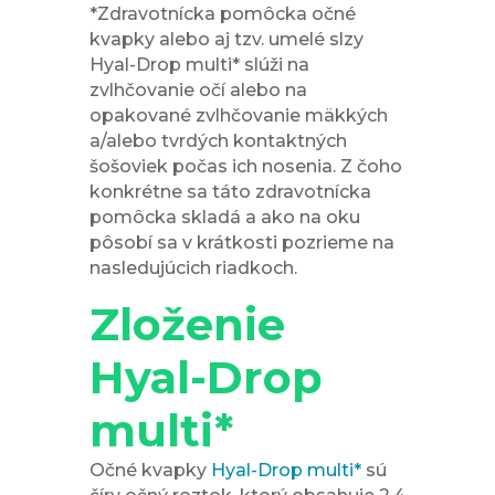
*Zdravotnícka pomôcka očné
kvapky alebo aj tzv. umelé slzy
Hyal-Drop multi* slúži na
zvlhčovanie očí alebo na
opakované zvlhčovanie mäkkých
a/alebo tvrdých kontaktných
šošoviek počas ich nosenia. Z čoho
konkrétne sa táto zdravotnícka
pomôcka skladá a ako na oku
pôsobí sa v krátkosti pozrieme na
nasledujúcich riadkoch.
Zloženie
Hyal-Drop
multi*
Očné kvapky
Hyal-Drop multi*
sú