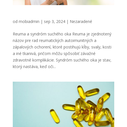
Reuma a syndróm suchého oka
od
mobiadmin
|
sep 3, 2024
|
Nezaradené
Reuma a syndróm suchého oka Reuma je zjednotený
názov pre rad reumatických autoimunitných a
zápalových ochorení, ktoré postihujú kĺby, svaly, kosti
a iné tkanivá, pričom môžu spôsobiť závažné
zdravotné komplikácie. Syndróm suchého oka je stav,
ktorý nastáva, keď oči...