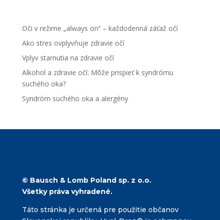
Najnovšie články
Oči v režime „always on“ – každodenná záťaž očí
Ako stres ovplyvňuje zdravie očí
Vplyv starnutia na zdravie očí
Alkohol a zdravie očí: Môže prispieť k syndrómu
suchého oka?
Syndróm suchého oka a alergény
Najnovšie komentáre
Žiadne komentáre na zobrazenie.
© Bausch & Lomb Poland sp. z o.o.
Všetky práva vyhradené.
Táto stránka je určená pre použitie občanov