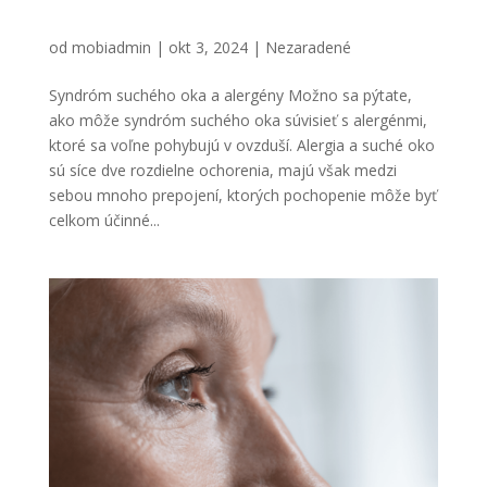
Syndróm suchého oka a alergény
od
mobiadmin
|
okt 3, 2024
|
Nezaradené
Syndróm suchého oka a alergény Možno sa pýtate,
ako môže syndróm suchého oka súvisieť s alergénmi,
ktoré sa voľne pohybujú v ovzduší. Alergia a suché oko
sú síce dve rozdielne ochorenia, majú však medzi
sebou mnoho prepojení, ktorých pochopenie môže byť
celkom účinné...