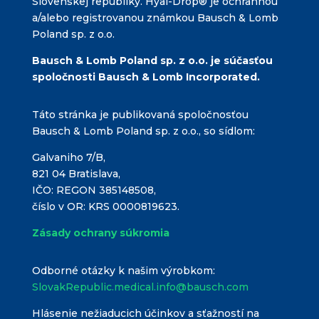
Slovenskej republiky. Hyal-Drop® je ochrannou
a/alebo registrovanou známkou Bausch & Lomb
Poland sp. z o.o.
Bausch & Lomb Poland sp. z o.o. je súčasťou
spoločnosti Bausch & Lomb Incorporated.
Táto stránka je publikovaná spoločnosťou
Bausch & Lomb Poland sp. z o.o., so sídlom:
Galvaniho 7/B,
821 04 Bratislava,
IČO: REGON 385148508,
číslo v OR: KRS 0000819623.
Zásady ochrany súkromia
Odborné otázky k našim výrobkom:
SlovakRepublic.medical.info@bausch.com
Hlásenie nežiaducich účinkov a sťažností na