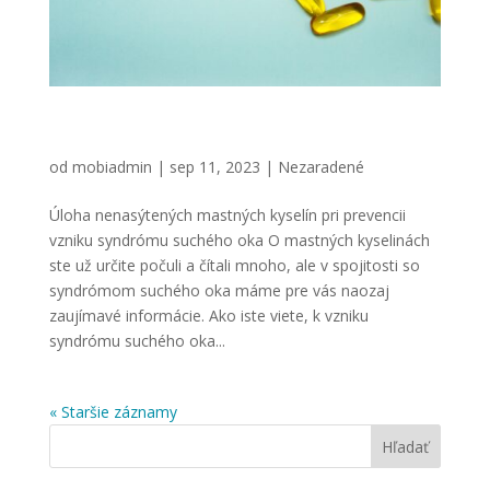
Úloha nenasýtených mastných kyselín pri
prevencii vzniku syndrómu suchého oka
od
mobiadmin
|
sep 11, 2023
|
Nezaradené
Úloha nenasýtených mastných kyselín pri prevencii
vzniku syndrómu suchého oka O mastných kyselinách
ste už určite počuli a čítali mnoho, ale v spojitosti so
syndrómom suchého oka máme pre vás naozaj
zaujímavé informácie. Ako iste viete, k vzniku
syndrómu suchého oka...
« Staršie záznamy
Hľadať