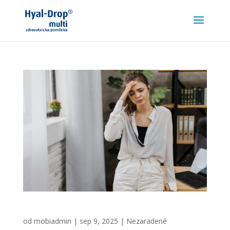
Ako stres ovplyvňuje zdravie očí
od
mobiadmin
|
sep 9, 2025
|
Nezaradené