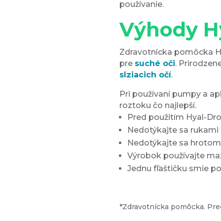
používanie.
Výhody H
Zdravotnícka pomôcka H
pre
suché oči
. Prirodzen
slziacich očí
.
Pri používaní pumpy a apl
roztoku čo najlepší.
Pred použitím Hyal-Dro
Nedotýkajte sa rukami h
Nedotýkajte sa hrotom 
Výrobok používajte ma
Jednu fľaštičku smie pou
*Zdravotnícka pomôcka. Pred