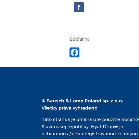
Zdieľať na
F
ac
e
b
o
o
© Bausch & Lomb Poland sp. z o.o.
Všetky práva vyhradené.
k
Táto stránka je určená pre použitie občano
Slovenskej republiky. Hyal-Drop® je
ochrannou a/alebo registrovanou známkou