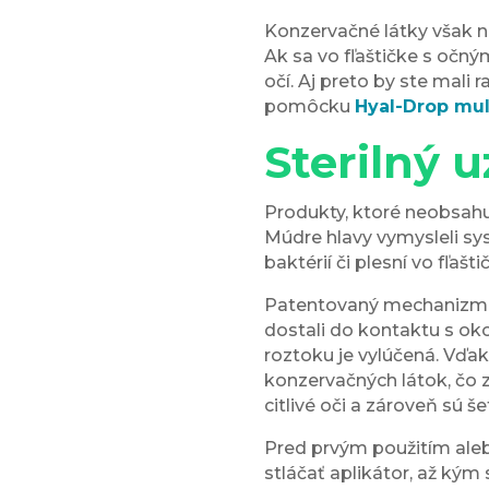
Konzervačné látky však n
Ak sa vo fľaštičke s očn
očí. Aj preto by ste mali
pomôcku
Hyal-Drop mul
Sterilný 
Produkty, ktoré neobsahu
Múdre hlavy vymysleli sy
baktérií či plesní vo fľaš
Patentovaný mechanizmu
dostali do kontaktu s ok
roztoku je vylúčená. Vď
konzervačných látok, čo z
citlivé oči a zároveň sú 
Pred prvým použitím ale
stláčať aplikátor, až ký