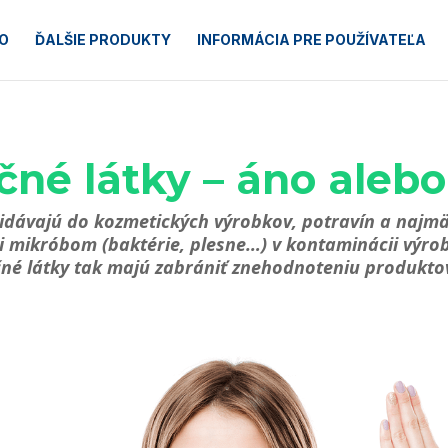
O
ĎALŠIE PRODUKTY
INFORMÁCIA PRE POUŽÍVATEĽA
né látky – áno alebo
ridávajú do kozmetických výrobkov, potravín a najm
li mikróbom (baktérie, plesne…) v kontaminácii výr
čné látky tak majú zabrániť znehodnoteniu produkto