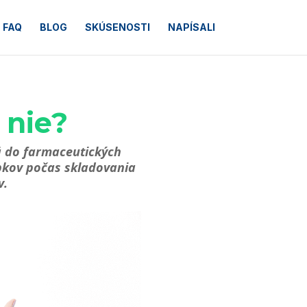
FAQ
BLOG
SKÚSENOSTI
NAPÍSALI
 nie?
ä do farmaceutických
obkov počas skladovania
v.