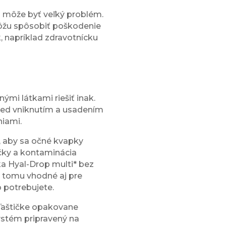
h môže byť veľký problém.
môžu spôsobiť poškodenie
k, napríklad zdravotnícku
mi látkami riešiť inak.
pred vniknutím a usadením
niami.
 aby sa očné kvapky
čky a kontaminácia
a Hyal-Drop multi
*
bez
a tomu vhodné aj pre
o potrebujete.
fľaštičke opakovane
ystém pripravený na