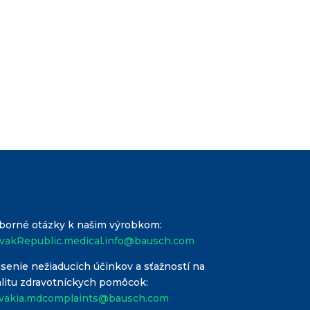
borné otázky k našim výrobkom:
ovakRepublic.medical.info@bausch.com
senie nežiaducich účinkov a sťažností na
litu zdravotníckych pomôcok:
ovakia.mdcomplaints@bausch.com