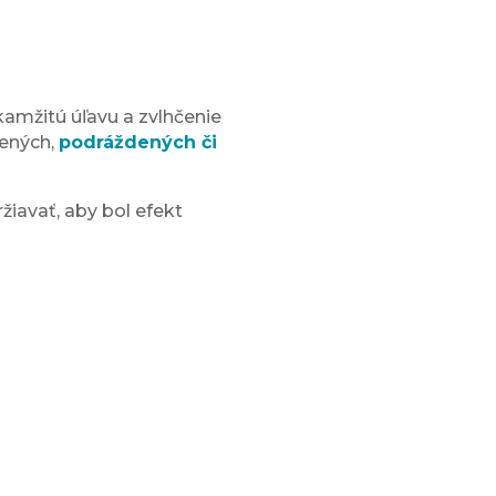
okamžitú úľavu a zvlhčenie
vených,
podráždených či
žiavať, aby bol efekt