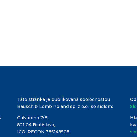
Táto stránka je publikovaná spoločnosťou
Od
Bausch & Lomb Poland sp. z o.o., so sídlom:
Sl
v
Galvaniho 7/B,
Hlá
821 04 Bratislava,
kva
IČO: REGON 385148508,
sl