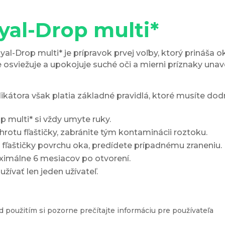
yal-Drop multi
*
yal-Drop multi
*
je prípravok prvej voľby, ktorý prináša 
e osviežuje a upokojuje suché oči a mierni príznaky una
ikátora však platia základné pravidlá, ktoré musíte dodr
p multi
*
si vždy umyte ruky.
rotu fľaštičky, zabránite tým kontaminácii roztoku.
fľaštičky povrchu oka, predídete prípadnému zraneniu.
ximálne 6 mesiacov po otvorení.
žívať len jeden užívateľ.
 použitím si pozorne prečítajte informáciu pre používateľa