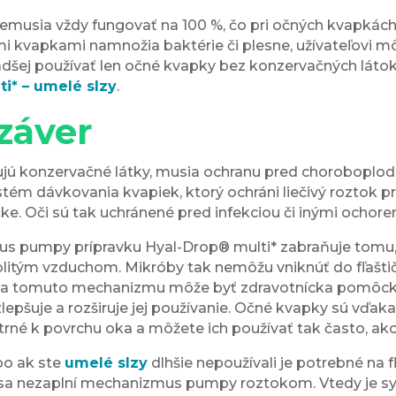
emusia vždy fungovať na 100 %, čo pri očných kvapkác
ými kvapkami namnožia baktérie či plesne, užívateľovi 
 radšej používať len očné kvapky bez konzervačných láto
ti
*
– umelé slzy
.
uzáver
jú konzervačné látky, musia ochranu pred choroboplodný
stém dávkovania kvapiek, ktorý ochráni liečivý roztok 
tičke. Oči sú tak uchránené pred infekciou či inými ochore
s pumpy prípravku Hyal-Drop® multi
*
zabraňuje tomu,
olitým vzduchom. Mikróby tak nemôžu vniknúť do fľašti
aka tomuto mechanizmu môže byť zdravotnícka pomôck
lepšuje a rozširuje jej používanie. Očné kvapky sú vďak
šetrné k povrchu oka a môžete ich používať tak často, ak
bo ak ste
umelé slzy
dlhšie nepoužívali je potrebné na 
m sa nezaplní mechanizmus pumpy roztokom. Vtedy je s