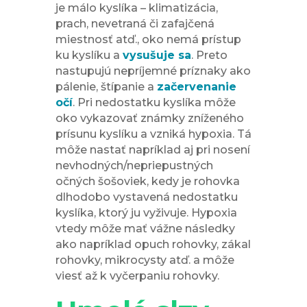
je málo kyslíka – klimatizácia,
prach, nevetraná či zafajčená
miestnosť atď., oko nemá prístup
ku kyslíku a
vysušuje sa
. Preto
nastupujú nepríjemné príznaky ako
pálenie, štípanie a
začervenanie
očí
. Pri nedostatku kyslíka môže
oko vykazovať známky zníženého
prísunu kyslíku a vzniká hypoxia. Tá
môže nastať napríklad aj pri nosení
nevhodných/nepriepustných
očných šošoviek, kedy je rohovka
dlhodobo vystavená nedostatku
kyslíka, ktorý ju vyživuje. Hypoxia
vtedy môže mať vážne následky
ako napríklad opuch rohovky, zákal
rohovky, mikrocysty atď. a môže
viesť až k vyčerpaniu rohovky.