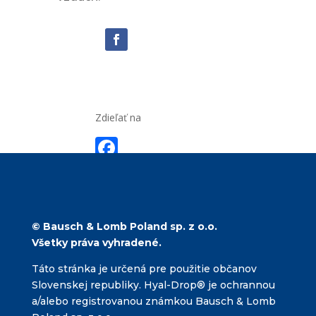
Zdieľať na
F
ac
e
b
© Bausch & Lomb Poland sp. z o.o.
o
Všetky práva vyhradené.
o
Táto stránka je určená pre použitie občanov
k
Slovenskej republiky. Hyal-Drop® je ochrannou
a/alebo registrovanou známkou Bausch & Lomb