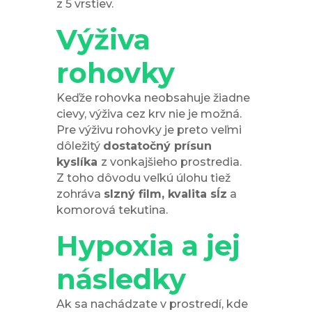
z 5 vrstiev.
Výživa
rohovky
Keďže rohovka neobsahuje žiadne
cievy, výživa cez krv nie je možná.
Pre výživu rohovky je preto veľmi
dôležitý
dostatočný prísun
kyslíka
z vonkajšieho prostredia.
Z toho dôvodu veľkú úlohu tiež
zohráva
slzný film, kvalita sĺz
a
komorová tekutina.
Hypoxia a jej
následky
Ak sa nachádzate v prostredí, kde