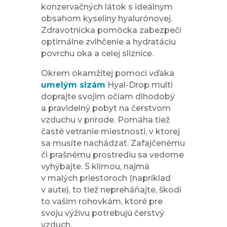
konzervačných látok s ideálnym
obsahom kyseliny hyalurónovej.
Zdravotnícka pomôcka zabezpečí
optimálne zvlhčenie a hydratáciu
povrchu oka a celej sliznice.
Okrem okamžitej pomoci vďaka
umelým slzám
Hyal-Drop multi
doprajte svojim očiam dlhodobý
a pravidelný pobyt na čerstvom
vzduchu v prírode. Pomáha tiež
časté vetranie miestnosti, v ktorej
sa musíte nachádzať. Zafajčenému
či prašnému prostrediu sa vedome
vyhýbajte. S klímou, najmä
v malých priestoroch (napríklad
v aute), to tiež nepreháňajte, škodí
to vašim rohovkám, ktoré pre
svoju výživu potrebujú čerstvý
vzduch.