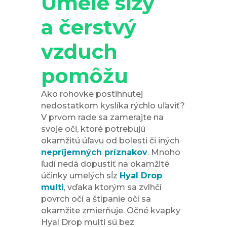
Umelé slzy
a čerstvý
vzduch
pomôžu
Ako rohovke postihnutej
nedostatkom kyslíka rýchlo uľaviť?
V prvom rade sa zamerajte na
svoje oči, ktoré potrebujú
okamžitú úľavu od bolesti či iných
nepríjemných príznakov
. Mnoho
ľudí nedá dopustiť na okamžité
účinky umelých sĺz
Hyal Drop
multi
, vďaka ktorým sa zvlhčí
povrch očí a štípanie očí sa
okamžite zmierňuje. Očné kvapky
Hyal Drop multi sú bez