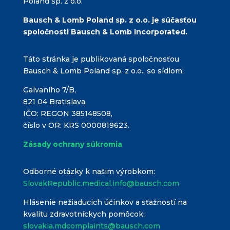
Poland sp. z o.o.
Bausch & Lomb Poland sp. z o.o. je súčasťou
spoločnosti Bausch & Lomb Incorporated.
Táto stránka je publikovaná spoločnosťou
Bausch & Lomb Poland sp. z o.o., so sídlom:
Galvaniho 7/B,
821 04 Bratislava,
IČO: REGON 385148508,
číslo v OR: KRS 0000819623.
Zásady ochrany súkromia
Odborné otázky k našim výrobkom:
SlovakRepublic.medical.info@bausch.com
Hlásenie nežiaducich účinkov a sťažností na
kvalitu zdravotníckych pomôcok:
slovakia.mdcomplaints@bausch.com