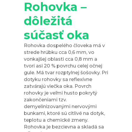
Rohovka –
dôležitá
súčasť oka
Rohovka dospelého človeka má v
strede hrúbku cca 0,6 mm, vo
vonkajšej oblasti cca 0,8 mm a
tvorí asi 20 % povrchu celej očnej
gule. Má tvar rozptylnej šošovky. Pri
dotyku rohovky sa reflexívne
zatvárajú viečka oka. Povrch
rohovky je veľmi husto pokrytý
zakončeniami tzv.
demyelinizovanými nervovými
bunkami, ktoré sú citlivé na dotyk,
teplotu a chemické zmeny.
Rohovka je bezcievna a skladá sa