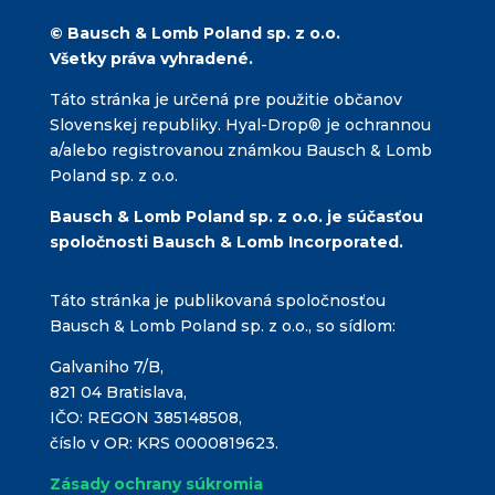
b
© Bausch & Lomb Poland sp. z o.o.
o
Všetky práva vyhradené.
o
Táto stránka je určená pre použitie občanov
k
Slovenskej republiky. Hyal-Drop® je ochrannou
a/alebo registrovanou známkou Bausch & Lomb
Poland sp. z o.o.
Bausch & Lomb Poland sp. z o.o. je súčasťou
spoločnosti Bausch & Lomb Incorporated.
Táto stránka je publikovaná spoločnosťou
Bausch & Lomb Poland sp. z o.o., so sídlom:
Galvaniho 7/B,
821 04 Bratislava,
IČO: REGON 385148508,
číslo v OR: KRS 0000819623.
Zásady ochrany súkromia