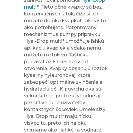
zdravotnícka pomôcka
Hyal Drop
multi
*. Tieto očné kvapky sú bez
konzervačných látok, čiže si ich
môžete do oka kvapkať tak často
ako potrebujete. Patentovaný
mechanizmus pumpy prípravku
Hyal-Drop multi* umožňuje ľahkú
aplikáciu kvapiek a vďaka nemu
môžete roztok vo fľaštičke
používať až 6 mesiacov od
otvorenia. Kvapky obsahujú roztok
kyseliny hylaurónovej, ktorá
zabezpečí optimálne zvlhčenie a
hydratáciu očí. K povrchu oka sú
veľmi šetrné, preto sú vhodné aj
pre citlivé oči a užívateľov
kontaktných šošoviek. Umelé slzy
Hyal Drop multi* majú nízku
viskozitu, preto ich na oku
vnímame ako „ľahké“ a vodnaté.