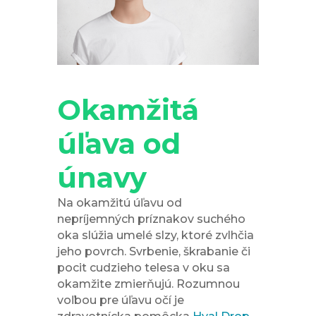
Okamžitá
úľava od
únavy
Na okamžitú úľavu od
nepríjemných príznakov suchého
oka slúžia umelé slzy, ktoré zvlhčia
jeho povrch. Svrbenie, škrabanie či
pocit cudzieho telesa v oku sa
okamžite zmierňujú. Rozumnou
voľbou pre úľavu očí je