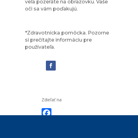
veľa pozeráte na obrazovku. Vaše
oči sa vám poďakujú.
*Zdravotnícka pomôcka. Pozorne
si prečítajte informáciu pre
používateľa.
Zdieľať na
F
ac
e