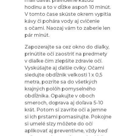
mali dávať pravidelne každú
hodinu a to v dĺžke aspoň 10 minút.
V tomto čase skúste okrem vypitia
kávy či pohára vody aj cvičenie
s očami. Naozaj vám to zaberie len
pár minút.
Zapozerajte sa cez okno do diaľky,
prinútite oči zaostriť na predmety
v diaľke čím zlepšíte zdravie očí.
Vyskúšajte aj ďalšie cviky. Očami
sledujte obdĺžnik veľkosti 1 x 0,5
metra, pozrite sa do všetkých
krajných polôh pomyselného
obdĺžnika. Opakujte v oboch
smeroch, doprava aj doľava 5-10
krát. Potom si zavrite oči a jemne
si ich prstami pomasírujte. Pokojne
si umelé slzy môžete do očí
aplikovať aj preventívne, vždy keď