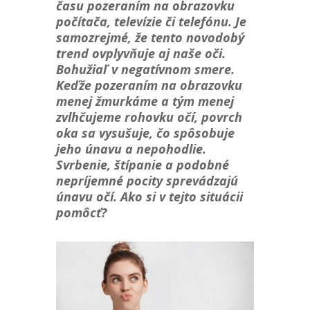
času pozeraním na obrazovku
počítača, televízie či telefónu. Je
samozrejmé, že tento novodobý
trend ovplyvňuje aj naše oči.
Bohužiaľ v negatívnom smere.
Keďže pozeraním na obrazovku
menej žmurkáme a tým menej
zvlhčujeme rohovku očí, povrch
oka sa vysušuje, čo spôsobuje
jeho únavu a nepohodlie.
Svrbenie, štípanie a podobné
nepríjemné pocity sprevádzajú
únavu očí. Ako si v tejto situácii
pomôcť?