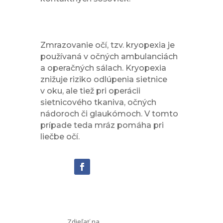
Mráz môže aj pomáhať
pri liečbe
Zmrazovanie očí, tzv. kryopexia je
používaná v očných ambulanciách
a operačných sálach. Kryopexia
znižuje riziko odlúpenia sietnice
v oku, ale tiež pri operácii
sietnicového tkaniva, očných
nádoroch či glaukómoch. V tomto
prípade teda mráz pomáha pri
liečbe očí.
Zdieľať na