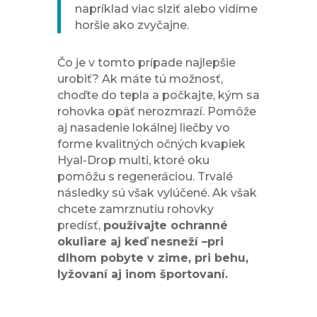
napríklad viac slziť alebo vidíme
horšie ako zvyčajne.
Čo je v tomto prípade najlepšie
urobiť? Ak máte tú možnosť,
choďte do tepla a počkajte, kým sa
rohovka opäť nerozmrazí. Pomôže
aj nasadenie lokálnej liečby vo
forme kvalitných očných kvapiek
Hyal-Drop multi, ktoré oku
pomôžu s regeneráciou. Trvalé
následky sú však vylúčené. Ak však
chcete zamrznutiu rohovky
predísť,
používajte ochranné
okuliare aj keď nesneží –
pri
dlhom poby
te v zime, pri behu,
lyžovaní aj inom športovaní.
Použitie kvalitných
očných kvapiek je