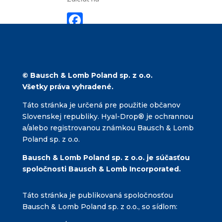
F
ac
e
b
© Bausch & Lomb Poland sp. z o.o.
o
Všetky práva vyhradené.
o
Táto stránka je určená pre použitie občanov
k
Slovenskej republiky. Hyal-Drop® je ochrannou
a/alebo registrovanou známkou Bausch & Lomb
Poland sp. z o.o.
Bausch & Lomb Poland sp. z o.o. je súčasťou
spoločnosti Bausch & Lomb Incorporated.
Táto stránka je publikovaná spoločnosťou
Bausch & Lomb Poland sp. z o.o., so sídlom: