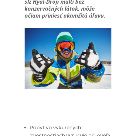
sĺz Hyal-Drop multi bez
konzervačných látok, môže
očiam priniesť okamžitú úľavu.
Kedy najčastejšie
dochádza k nepohodliu
očí v zime?
Pobyt vo vykúrených
miestnostiach vysušuje oči oveľa