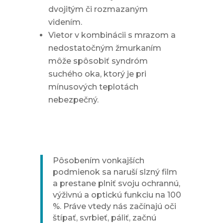
dvojitým či rozmazaným
videním.
Vietor v kombinácii s mrazom a
nedostatočným žmurkaním
môže spôsobiť syndróm
suchého oka, ktorý je pri
mínusových teplotách
nebezpečný.
Slzný film sa naruší, čo
vtedy robiť?
Pôsobením vonkajších
podmienok sa naruší slzný film
a prestane plniť svoju ochrannú,
výživnú a optickú funkciu na 100
%. Práve vtedy nás začínajú oči
štípať, svrbieť, páliť, začnú