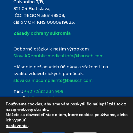
Galvaniho 7/B,
821 04 Bratislava,
IČO: REGON 385148508,
číslo v OR: KRS 0000819623.
Zásady ochrany súkromia
Odborné otázky k našim výrobkom:
SlovakRepublic.medical.info@bausch.com
Hlásenie nežiaducich účinkov a sťažností na
kvalitu zdravotníckych pomôcok:
slovakia.mdcomplaints@bausch.com
Tel.:
+421/2/32 334 909
Email:
info@hyal.sk
Používame cookies, aby sme vám poskytli čo najlepší zážitok z
našej webovej stránky.
Môžete sa dozvedieť viac o tom, ktoré cookies používame, alebo
ich vypnúť
nastavenia
.