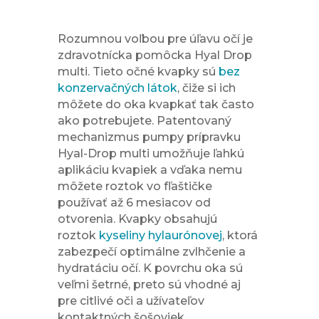
kľúčové
Rozumnou voľbou pre úľavu očí je
zdravotnícka pomôcka Hyal Drop
multi. Tieto očné kvapky sú
bez
konzervačných látok
, čiže si ich
môžete do oka kvapkať tak často
ako potrebujete. Patentovaný
mechanizmus pumpy prípravku
Hyal-Drop multi umožňuje ľahkú
aplikáciu kvapiek a vďaka nemu
môžete roztok vo fľaštičke
používať až 6 mesiacov od
otvorenia. Kvapky obsahujú
roztok
kyseliny hylaurónovej
, ktorá
zabezpečí optimálne zvlhčenie a
hydratáciu očí. K povrchu oka sú
veľmi šetrné, preto sú vhodné aj
pre citlivé oči a užívateľov
kontaktných šošoviek.